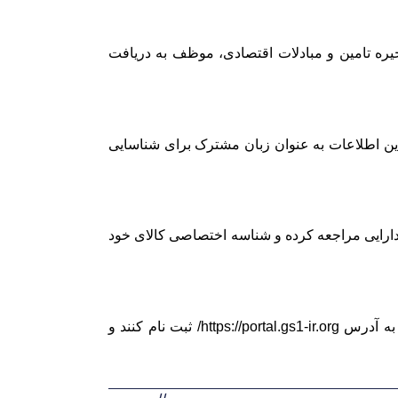
یره تامین و مبادلات اقتصادی، موظف به دریافت
این اطلاعات به عنوان زبان مشترک برای شناسایی
ه آدرس www.ntsw.ir به سامانه وزارت امور اقتصاد و دارایی مراجعه کرده و شناسه اختصاصی کالای خود
برای دریافت شناسه خدمات، مودیان مالیاتی باید از طریق سامانه پرتال جامع مرکز ملی شماره گذاری کالا و خدمات به آدرس https://portal.gs1-ir.org/ ثبت نام کنند و