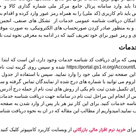
ir.org/Account/Login?R شود. سپس باید نام کاربری (کد ملی) را به همراه رمز عبور وارد 
 امکان دریافت شناسه عمومی خدمات از تشکل ‌های صنفی، انجمن ‌ه
د و به منظور صادر کردن صورتحساب های الکترونیکی، به صورت موقت
بری و رمز عبور برای خود تعریف کنید که در ادامه به معرفی نحوه ثبت نا
خدمات
همی که برای دریافت کد شناسه خدمات وجود دارد، این است که ابتدا ب
است که باید وارد سامانه -ir.org/Account/Login?ReturnUrl=%2F
 این صفحه نیز کد ملی خود را وارد نمایید. سپس با استفاده از جدول 
وم می توانید با شماره های درج شده از نمایندگان تماس گرفته و سوال
برای تکمیل شدن ثبت نام یکی از روش های ثبت نام از جمله درج آدرس ای
 پس از انجام این مراحل ثبت نام در سامانه جهت دریافت شناسه خدمات 
سه خدمات کنید. برای این کار نیز هر بار پس از وارد شدن به صفحه، 
مایید.امیدواریم از مطالب این مقاله که در ان به نحوه دریافت شناسه
خرید نرم افزار مالی بازرگانی
برای
از وبسایت کاربرد کامپیوتر کلیک کنید