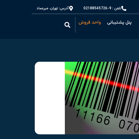
تلفن : 9-02188545726
آدرس: تهران، میرعماد
پنل پشتیبانی
واحد فروش