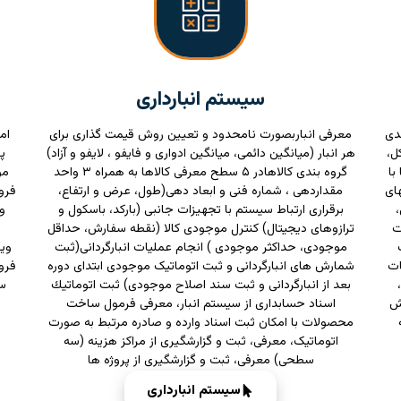
سیستم انبارداری
دی
معرفی انباربصورت نامحدود و تعیین روش قیمت گذاری برای
ام
ر ۵ سطح (كل،
هر انبار (میانگین دائمی، میانگین ادواری و فایفو ، لایفو و آزاد)
پ
با
گروه بندی كالاهادر ۵ سطح معرفی کالاها به همراه ۳ واحد
مو
های
مقداردهی ، شماره فنی و ابعاد دهی(طول، عرض و ارتفاع،
فرو
برقراری ارتباط سیستم با تجهیزات جانبی (بارکد، باسکول و
و
ت
ترازوهای دیجیتال) كنترل موجودی كالا (نقطه سفارش، حداقل
موجودی، حداكثر موجودی ) انجام عملیات انبارگردانی(ثبت
وی
ات
شمارش های انبارگردانی و ثبت اتوماتیک موجودی ابتدای دوره
بعد از انبارگردانی و ثبت سند اصلاح موجودی) ثبت اتوماتیك
سو
رش
اسناد حسابداری از سیستم انبار، معرفی فرمول ساخت
محصولات با امکان ثبت اسناد وارده و صادره مرتبط به صورت
اتوماتیک، معرفی، ثبت و گزارشگیری از مراکز هزینه (سه
سطحی) معرفی، ثبت و گزارشگیری از پروژه ها
سیستم انبارداری