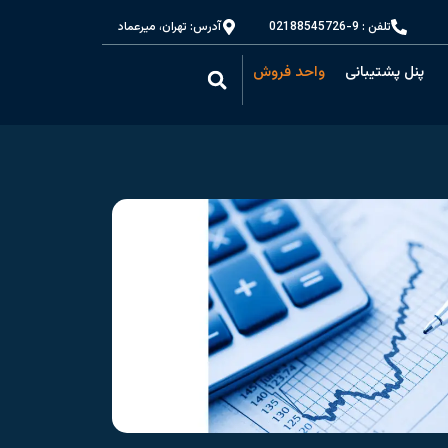
تلفن : 9-02188545726
آدرس: تهران، میرعماد
پنل پشتیبانی
واحد فروش