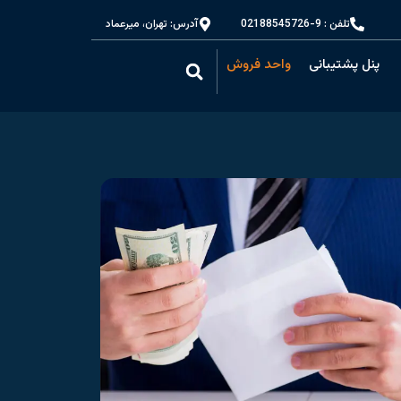
تلفن : 9-02188545726
آدرس: تهران، میرعماد
پنل پشتیبانی
واحد فروش